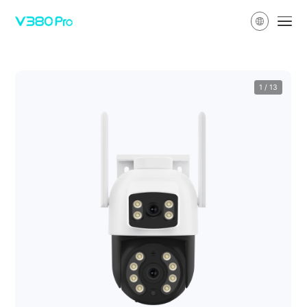
1
/
13