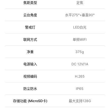
焦距类型
定焦
云台角度
水平275°+垂直90°
警戒灯
LED白光
联网方式
单频WIFI
净重
375g
电源输入
DC 12V/1A
视频编码
H.265
防尘防水
IP65
存储功能 (MicroSD卡)
最大支持128G