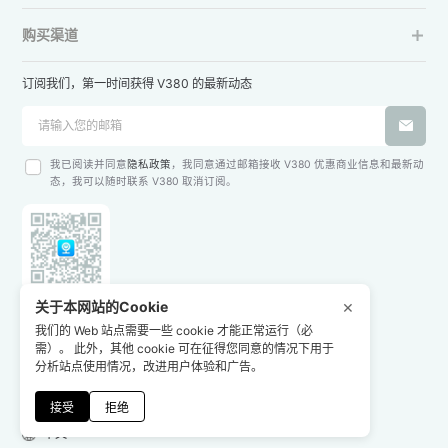
购买渠道
订阅我们，第一时间获得 V380 的最新动态
我已阅读并同意
隐私政策
，我同意通过邮箱接收 V380 优惠商业信息和最新动
态，我可以随时联系 V380 取消订阅。
×
关于本网站的Cookie
关注 V380
我们的 Web 站点需要一些 cookie 才能正常运行（必
需）。 此外，其他 cookie 可在征得您同意的情况下用于
分析站点使用情况，改进用户体验和广告。
下载V380App
网站声明
隐私政策
© 2025 广州市宏视电子技术有限公司
粤ICP备06004582号
接受
拒绝
中文