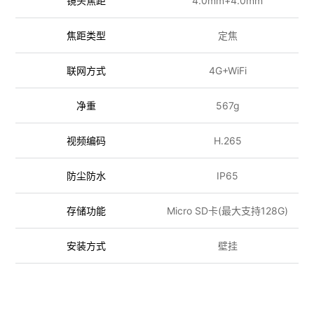
镜头焦距
4.0mm+4.0mm
焦距类型
定焦
联网方式
4G+WiFi
净重
567g
视频编码
H.265
防尘防水
IP65
存储功能
Micro SD卡(最大支持128G)
安装方式
壁挂