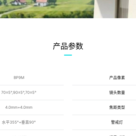
产品参数
BP9M
产品像素
70±5°,90±5°,70±5°
镜头数量
4.0mm+4.0mm
焦距类型
水平355°+垂直90°
警戒灯