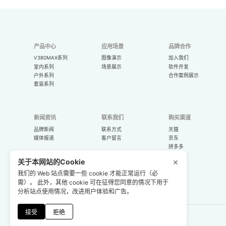
产品中心
应用场景
品牌合作
V380MAX系列
图像演示
加入我们
室内系列
场景展示
软件开发
户外系列
合作案例展示
套装系列
新闻资讯
联系我们
购买渠道
品牌新闻
联系方式
天猫
媒体报道
客户留言
京东
拼多多
×
关于本网站的Cookie
我们的 Web 站点需要一些 cookie 才能正常运行（必
需）。 此外，其他 cookie 可在征得您同意的情况下用于
分析站点使用情况，改进用户体验和广告。
接受
拒绝
下载V380App
网站声明
隐私政策
© 2025 广州市宏视电子技术有限公司
粤ICP备06004582号