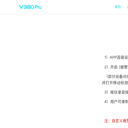
首页
1）APP连接设
2）开启 [报警
（部分设备对应
并打开移动侦测报
3）按住录音按
4）用户可录
注：自定义报