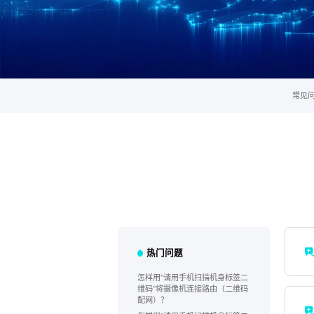
常见
热门问题
怎样用“请用手机扫描机身标签二
维码”将摄像机连接路由（二维码
配网）？