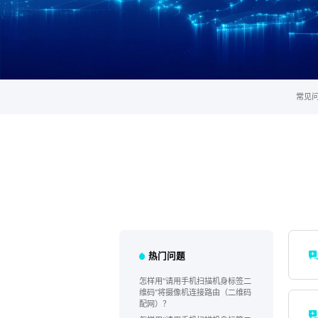
常见
热门问题
怎样用“请用手机扫描机身标签二
维码”将摄像机连接路由（二维码
配网）？