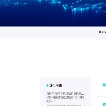
常见
热门问题
怎样用“请用手机扫描机身标签二
维码”将摄像机连接路由（二维码
配网）？