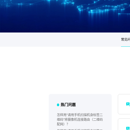
常见
热门问题
怎样用“请用手机扫描机身标签二
维码”将摄像机连接路由（二维码
配网）？